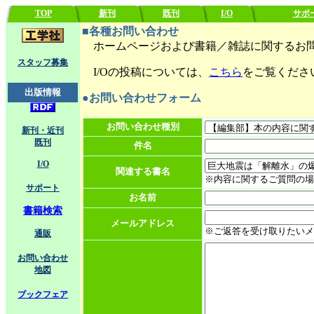
TOP
新刊
既刊
I/O
サポ
■各種お問い合わせ
ホームページおよび書籍／雑誌に関するお問
スタッフ募集
I/Oの投稿については、
こちら
をご覧くださ
出版情報
●お問い合わせフォーム
お問い合わせ種別
新刊・近刊
既刊
件名
I/O
関連する書名
※内容に関するご質問の場
サポート
お名前
書籍検索
メールアドレス
※ご返答を受け取りたいメ
通販
お問い合わせ
地図
ブックフェア