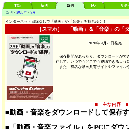
TOP
新刊
既刊
I/O
サポ
既刊
>
2020年
>
9月
インターネット回線なしで「動画」や「音楽」を持ち歩く！
［スマホ］ 「動画」＆「音楽」の「
2020年 9月25日発
保存期間があったり、ダウンロードができ
存して、いつでもどこでも視聴できるよう
また、有名な動画共有サイトやファイルや
■ 主な内容 ■
■動画・音楽をダウンロードして保存
■「動画・音楽ファイル」をPCにダウ