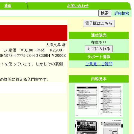
通販
お問い合わせ
詳細検索...
通信販売
在庫あり
大澤文孝 著
ページ
定価 ￥3,190（本体 ￥2,900）
78-4-7775-2344-3 C3004 ￥2900E
サポート情報
ットを使っています。しかしその裏側
ご意見・ご質問
内容見本
常の疑問に答える入門書です。