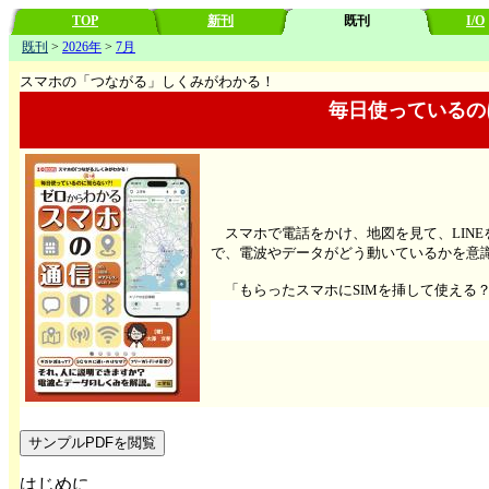
TOP
新刊
既刊
I/O
既刊
>
2026年
>
7月
スマホの「つながる」しくみがわかる！
毎日使っているの
スマホで電話をかけ、地図を見て、LIN
で、電波やデータがどう動いているかを意
「もらったスマホにSIMを挿して使える？」
サンプルPDFを閲覧
はじめに