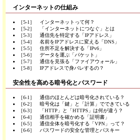
インターネットの仕組み
［5-1］ インターネットって何？
［5-2］ 「インターネットにつなぐ」とは
［5-3］ 通信先を特定する「IPアドレス」
［5-4］ 名前をIPアドレスに変える「DNS」
［5-5］ 住所不足を解決する「IPv6」
［5-6］ データを運ぶ「パケット」
［5-7］ 通信を見張る「ファイアウォール」
［5-8］ IPアドレスで身バレするの？
安全性を高める暗号化とパスワード
［6-1］ 通信のほとんどは暗号化されている？
［6-2］ 暗号化は「鍵」と「計算」でできている
［6-3］ 「HTTP」と「HTTPS」は何が違う？
［6-4］ 通信相手を確かめる「証明書」
［6-5］ 通信全体を暗号化する「VPN」って？
［6-6］ パスワードの安全な管理とパスキー