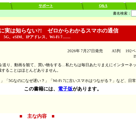
サポート
Q&A
書名検索：
に実は知らない?! ゼロからわかるスマホの通信
5G、eSIM、IPアドレス、Wi-Fi 7……
2026年 7月27日発売
A5判
192
ISBN9
Eを送り、動画を観て、買い物をする…私たちは毎日あたりまえにインターネ
識することはほとんどありません。
「5Gなのになぜ遅い？」「Wi-Fi 7に古いスマホはつながる？」など、日
この書籍には、
電子版
があります。
■ 主な内容 ■