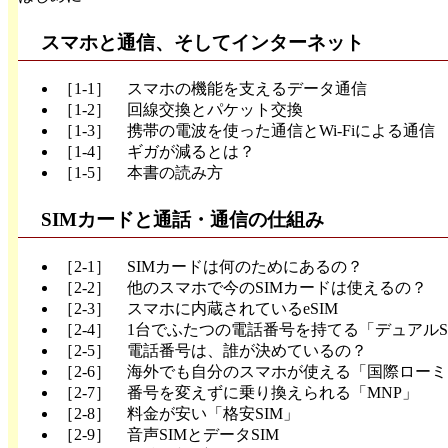
スマホと通信、そしてインターネット
［1-1］ スマホの機能を支えるデータ通信
［1-2］ 回線交換とパケット交換
［1-3］ 携帯の電波を使った通信とWi-Fiによる通信
［1-4］ ギガが減るとは？
［1-5］ 本書の読み方
SIMカードと通話・通信の仕組み
［2-1］ SIMカードは何のためにあるの？
［2-2］ 他のスマホで今のSIMカードは使えるの？
［2-3］ スマホに内蔵されているeSIM
［2-4］ 1台でふたつの電話番号を持てる「デュアルS
［2-5］ 電話番号は、誰が決めているの？
［2-6］ 海外でも自分のスマホが使える「国際ロー
［2-7］ 番号を変えずに乗り換えられる「MNP」
［2-8］ 料金が安い「格安SIM」
［2-9］ 音声SIMとデータSIM