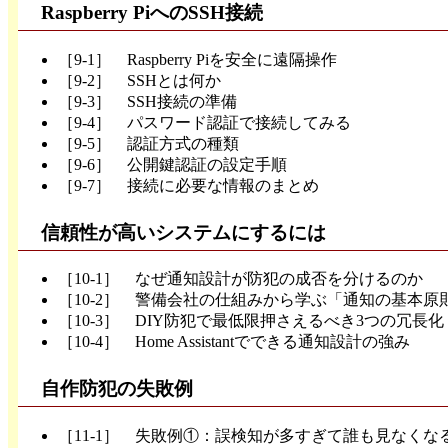
Raspberry PiへのSSH接続
［9-1］ Raspberry Piを安全に遠隔操作
［9-2］ SSHとは何か
［9-3］ SSH接続の準備
［9-4］ パスワード認証で接続してみる
［9-5］ 認証方式の種類
［9-6］ 公開鍵認証の設定手順
［9-7］ 接続に必要な情報のまとめ
信頼性が高いシステムにするには
［10-1］ なぜ通知設計が防犯の成否を分けるのか
［10-2］ 警備会社の仕組みから学ぶ「通知の基本原
［10-3］ DIY防犯で最低限押さえるべき3つの冗長化
［10-4］ Home Assistantでできる通知設計の強み
自作防犯の失敗例
［11-1］ 失敗例①：誤検知が多すぎて誰も見なくな