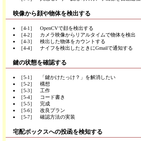
映像から顔や物体を検出する
［4-1］ OpenCVで顔を検出する
［4-2］ カメラ映像からリアルタイムで物体を検出
［4-3］ 検出した物体をカウントする
［4-4］ ナイフを検出したときにGmailで通知する
鍵の状態を確認する
［5-1］ 「鍵かけたっけ？」を解消したい
［5-2］ 構想
［5-3］ 工作
［5-4］ コード書き
［5-5］ 完成
［5-6］ 改良プラン
［5-7］ 確認方法の実装
宅配ボックスへの投函を検知する