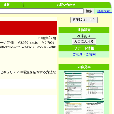
通販
お問い合わせ
詳細検索...
通信販売
在庫あり
I/O編集部 編
ページ
定価 ￥2,970（本体 ￥2,700）
78-4-7775-2343-6 C3055 ￥2700E
サポート情報
ご意見・ご質問
内容見本
セキュリティや電源を確保する方法な