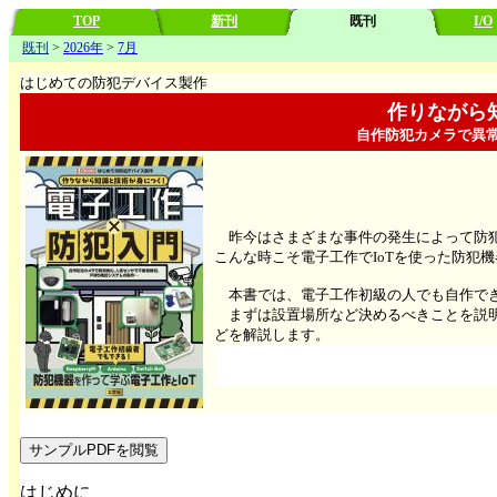
TOP
新刊
既刊
I/O
既刊
>
2026年
>
7月
はじめての防犯デバイス製作
作りながら
自作防犯カメラで異
昨今はさまざまな事件の発生によって防
こんな時こそ電子工作でIoTを使った防犯
本書では、電子工作初級の人でも自作でき
まずは設置場所など決めるべきことを説明
どを解説します。
サンプルPDFを閲覧
はじめに