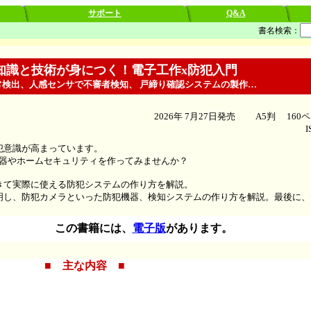
サポート
Q&A
書名検索：
知識と技術が身につく！電子工作x防犯入門
常検出、人感センサで不審者検知、 戸締り確認システムの製作…
2026年 7月27日発売
A5判
160
ISBN9
犯意識が高まっています。
機器やホームセキュリティを作ってみませんか？
て実際に使える防犯システムの作り方を解説。
し、防犯カメラといった防犯機器、検知システムの作り方を解説。最後に、
この書籍には、
電子版
があります。
■ 主な内容 ■