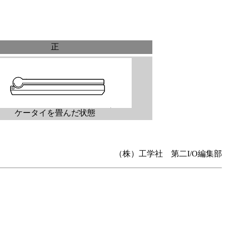
正
ケータイを畳んだ状態
（株）工学社 第二I/O編集部