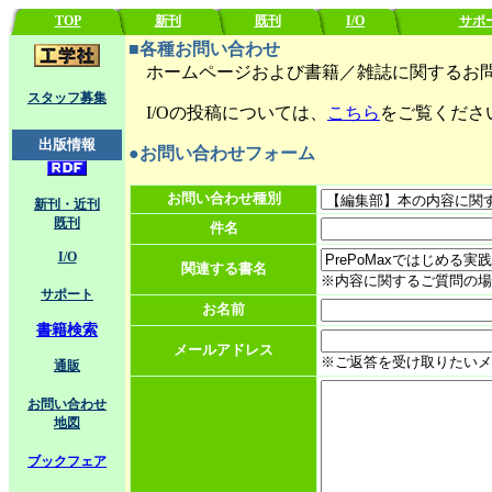
TOP
新刊
既刊
I/O
サポ
■各種お問い合わせ
ホームページおよび書籍／雑誌に関するお問
スタッフ募集
I/Oの投稿については、
こちら
をご覧くださ
出版情報
●お問い合わせフォーム
お問い合わせ種別
新刊・近刊
既刊
件名
I/O
関連する書名
※内容に関するご質問の場
サポート
お名前
書籍検索
メールアドレス
※ご返答を受け取りたいメ
通販
お問い合わせ
地図
ブックフェア