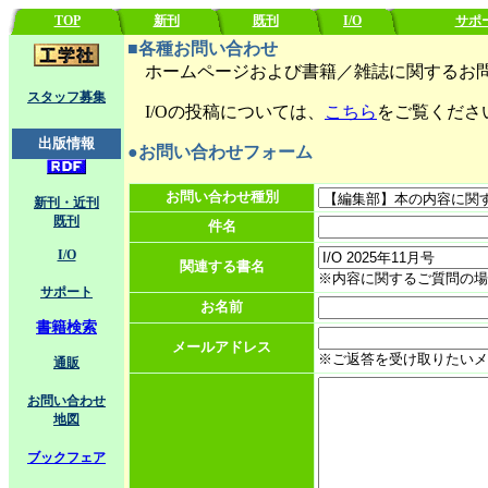
TOP
新刊
既刊
I/O
サポ
■各種お問い合わせ
ホームページおよび書籍／雑誌に関するお問
スタッフ募集
I/Oの投稿については、
こちら
をご覧くださ
出版情報
●お問い合わせフォーム
お問い合わせ種別
新刊・近刊
既刊
件名
I/O
関連する書名
※内容に関するご質問の場
サポート
お名前
書籍検索
メールアドレス
※ご返答を受け取りたいメ
通販
お問い合わせ
地図
ブックフェア