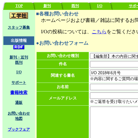
TOP
新刊
既刊
I/O
サポ
■各種お問い合わせ
ホームページおよび書籍／雑誌に関するお問
スタッフ募集
I/Oの投稿については、
こちら
をご覧くださ
出版情報
●お問い合わせフォーム
お問い合わせ種別
新刊・近刊
既刊
件名
I/O
関連する書名
※内容に関するご質問の場
サポート
お名前
書籍検索
メールアドレス
※ご返答を受け取りたいメ
通販
お問い合わせ
地図
ブックフェア