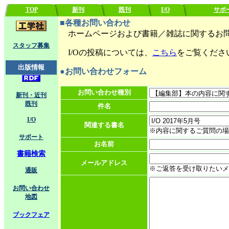
TOP
新刊
既刊
I/O
サポ
■各種お問い合わせ
ホームページおよび書籍／雑誌に関するお問
スタッフ募集
I/Oの投稿については、
こちら
をご覧くださ
出版情報
●お問い合わせフォーム
お問い合わせ種別
新刊・近刊
既刊
件名
I/O
関連する書名
※内容に関するご質問の場
サポート
お名前
書籍検索
メールアドレス
※ご返答を受け取りたいメ
通販
お問い合わせ
地図
ブックフェア